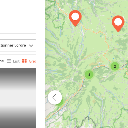
8
tionner l'ordre
me
List
Grid
2
4
3
29