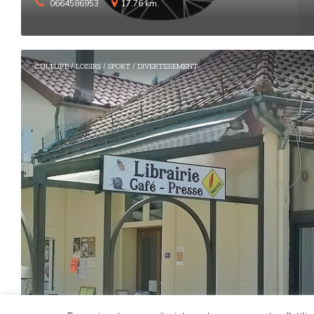
0664586953
17.76 km.
CULTURE / LOISIRS / SPORT / DIVERTISSEMENT