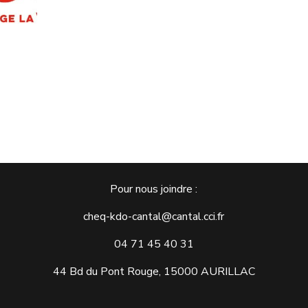
Pour nous joindre :
cheq-kdo-cantal@cantal.cci.fr
04 71 45 40 31
44 Bd du Pont Rouge, 15000 AURILLAC