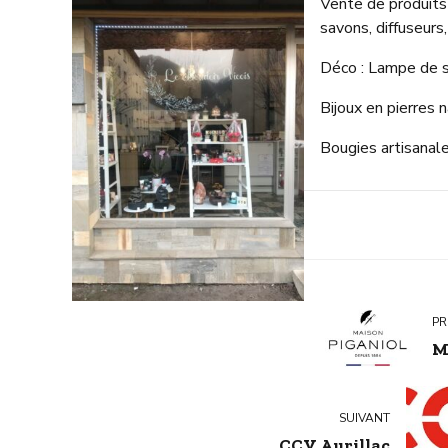
Vente de produits 
savons, diffuseurs
Déco : Lampe de sel
Bijoux en pierres 
Bougies artisanale
PR
M
SUIVANT
CCV Aurillac